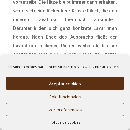
vorantreibt. Die Hitze bleibt immer dann erhalten,
wenn sich eine lückenlose Kruste bildet, die den
inneren Lavafluss thermisch absondert.
Darunter bilden sich ganz konkrete Lavarinnen
heraus. Nach Ende des Ausbruchs fließt der
Lavastrom in diesen Rinnen weiter ab, bis sie
schließlich leer sind. In der Cueva del Viento
können drei Ebenen festgestellt werden, die auf
Utilizamos cookies para optimizar nuestro sitio web y nuestro servicio.
einzelne Ausbrüche zurückzuführen sind, die
übereinander geschichtete Lavaströme mit den
Aceptar cookies
entsprechenden Galerien gebildet haben.
Solo funcionales
Während den Basaltausbrüchen der ersten
Ver preferencias
Eruptionsphase des Pico Viejo entstanden die
riesigen Lavarinnen, die zwei große Galerien
Política de cookies
bildeten: Die „Galería de los Ingleses“ (Galerie